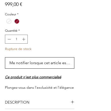
Prix
999,00 €
Couleur
*
Quantité
*
Rupture de stock
Me notifier lorsque cet article est disponible
Ce produit n'est plus commercialisé
Plongez-vous dans l’exclusivité et l’élégance
absolue avec les Planet L Gold Edition, un
ensemble de quatre teintes inédites : la
DESCRIPTION
Mercury Ice Gold, la Mars Lava et la
désormais célebre édition "80ᵉ