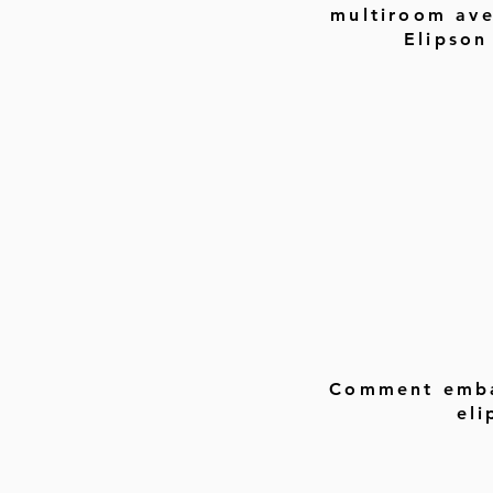
multiroom ave
Elipson
Comment embal
eli