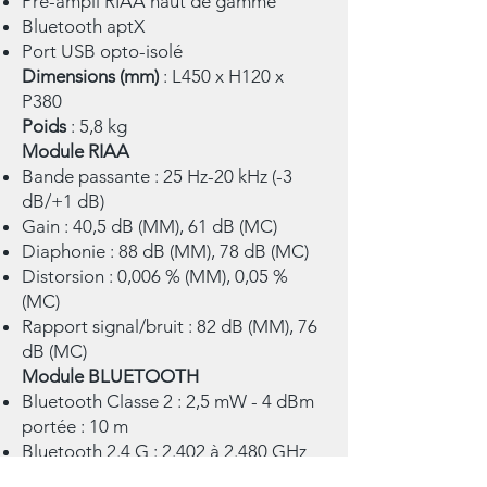
Pré-ampli RIAA haut de gamme
Bluetooth aptX
Port USB opto-isolé
Dimensions (mm)
: L450 x H120 x
P380
Poids
: 5,8 kg
Module RIAA
Bande passante : 25 Hz-20 kHz (-3
dB/+1 dB)
Gain : 40,5 dB (MM), 61 dB (MC)
Diaphonie : 88 dB (MM), 78 dB (MC)
Distorsion : 0,006 % (MM), 0,05 %
(MC)
Rapport signal/bruit : 82 dB (MM), 76
dB (MC)
Module BLUETOOTH
Bluetooth Classe 2 : 2,5 mW - 4 dBm
portée : 10 m
Bluetooth 2.4 G : 2.402 à 2.480 GHz