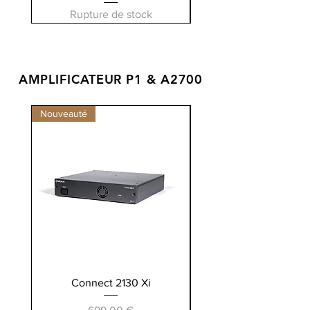
Rupture de stock
AMPLIFICATEUR P1 & A2700
Nouveauté
Cartes optionnelles inclu
Connect 2130 Xi
Prix