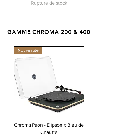
Rupture de stock
GAMME CHROMA 200 & 400
Nouveauté
Chroma Paon - Elipson x Bleu de
Chroma - Elipson x B
Chauffe