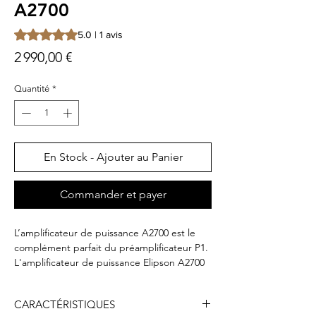
A2700
La note est de 5.0 sur cinq étoiles selon 1 avis
5.0 | 1 avis
Prix
2 990,00 €
Quantité
*
En Stock - Ajouter au Panier
Commander et payer
L’amplificateur de puissance A2700 est le
complément parfait du préamplificateur P1.
L'amplificateur de puissance Elipson A2700
est un modèle haut de gamme capable de
développer une forte puissance de 400 W
CARACTÉRISTIQUES
RMS sous 8 ohms en mode stéréo ou de