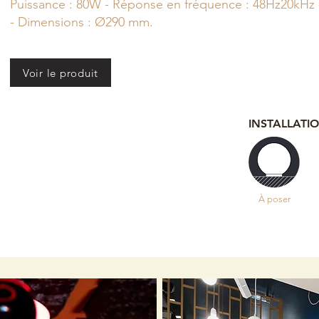
Puissance : 80W - Réponse en fréquence : 48Hz20kHz
- Dimensions : Ø290 mm.
Voir le produit
INSTALLATI
À poser