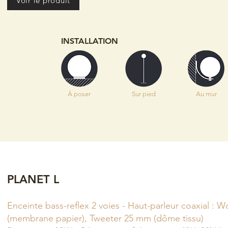
Voir le produit
INSTALLATION
À poser
Sur pied
Au mur
PLANET L
Enceinte bass-reflex 2 voies - Haut-parleur coaxial :
(membrane papier), Tweeter 25 mm (dôme tissu)