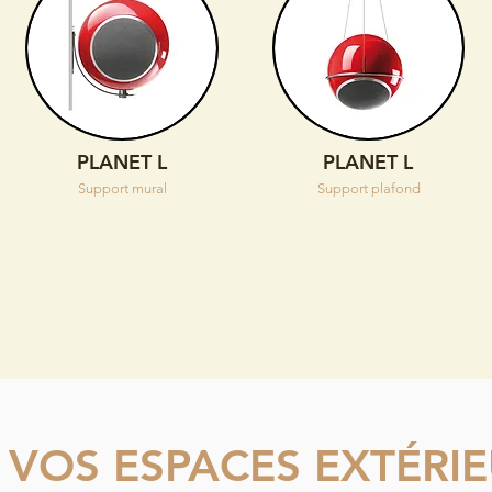
PLANET L
PLANET L
Support mural
Support plafond
 VOS ESPACES EXTÉRI