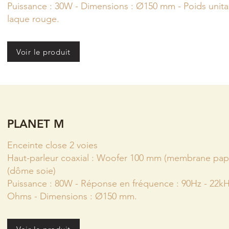
Puissance : 30W - Dimensions : Ø150 mm - Poids unitaire
laque rouge.
Voir le produit
PLANET M
Enceinte close 2 voies
Haut-parleur coaxial : Woofer 100 mm (membrane papi
(dôme soie)
Puissance : 80W - Réponse en fréquence : 90Hz - 22kH
Ohms - Dimensions : Ø150 mm.