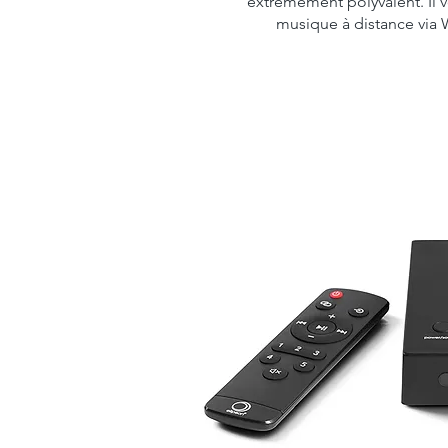
extrêmement polyvalent. Il v
musique à distance via W