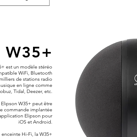
W35+
5+ est un modèle stéréo
patible WiFi, Bluetooth
illiers de stations radio
 musique en ligne comme
obuz, Tidal, Deezer, etc.
te Elipson W35+ peut être
e de commande implantée
'application Elipson pour
iOS et Android.
enceinte Hi-Fi, la W35+