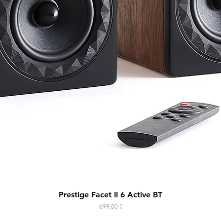
Aperçu rapide
Prestige Facet II 6 Active BT
Prix
699,00 €