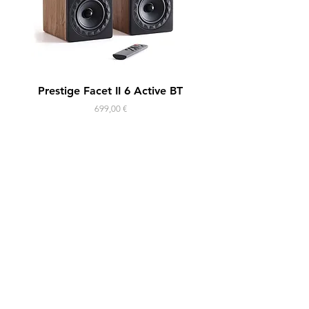
Prestige Facet II 6 Active BT
Horus 11F Active
Prix
699,00 €