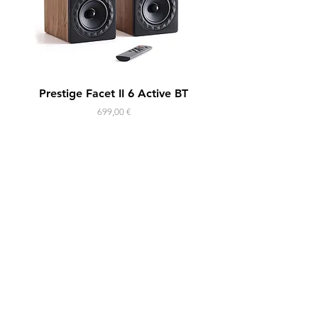
Prestige Facet II 6 Active BT
Horus 11F Active
Prix
699,00 €