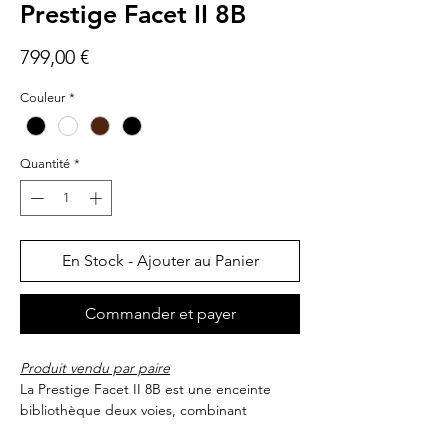
Prestige Facet II 8B
Prix
799,00 €
Couleur
*
Quantité
*
En Stock - Ajouter au Panier
Commander et payer
Produit vendu par paire
La Prestige Facet II 8B est une enceinte
bibliothèque deux voies, combinant
raffinement et excellence sonore. Elle