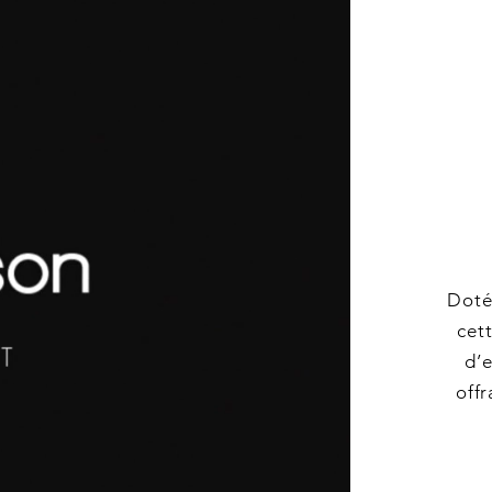
Doté
cet
d’
offr