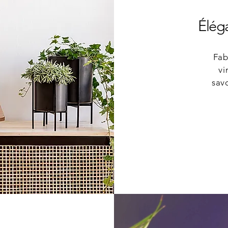
Éléga
Fab
vi
savo