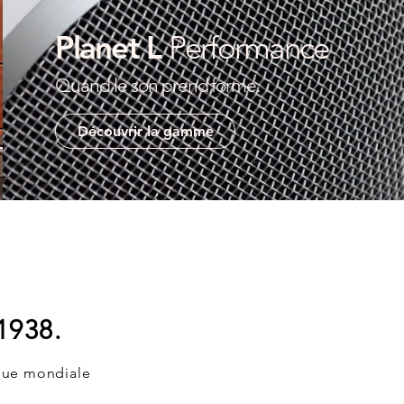
Planet L
Performance
Quand le son prend forme.
Découvrir la gamme
1938.
ique mondiale