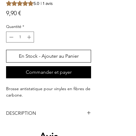
La note est de 5.0 sur cinq étoiles selon 1 avis
5.0 | 1 avis
Prix
9,90 €
Quantité
*
En Stock - Ajouter au Panier
Commander et payer
Brosse antistatique pour vinyles en fibres de
carbone.
DESCRIPTION
Dimensions (L x H x P) :
130 x 30 x 15 mm
Poids :
40g
Avis