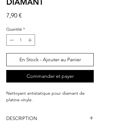
DIAMANT
Prix
7,90 €
Quantité
*
En Stock - Ajouter au Panier
Commander et payer
Nettoyant antistatique pour diamant de
platine vinyle.
DESCRIPTION
Contenance
: 20 ml
Dimensions (L x H x P) :
20 x 130 x 20