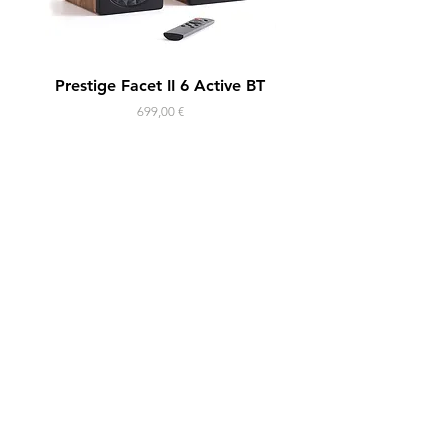
Prestige Facet II 6 Active BT
Horus 11F Active
Prix
699,00 €